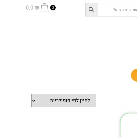
0.0
₪
0