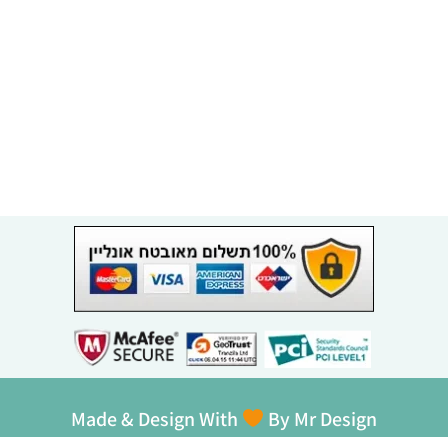
Made & Design With
By Mr Design