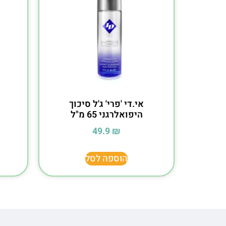
אי.די 'פרי' ג'ל סיכוך
היפואלרגני 65 מ"ל
49.9
₪
הוספה לסל