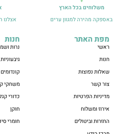
משלוחים בכל הארץ
א
באספקה מהירה למגוון ערים
אצלנו ה
מפת האתר
חנות
ראש
י
נרות ושמנ
חנות
גיבעוניות
שאלות נפוצות
קונדומים
צור קשר
משחקי קו
מדיניות הפרטיות
כדורי קגל
אירוז ומשלוח
חוקן
החזרות וביטולים
חומרי סיכ
מרכז הידע