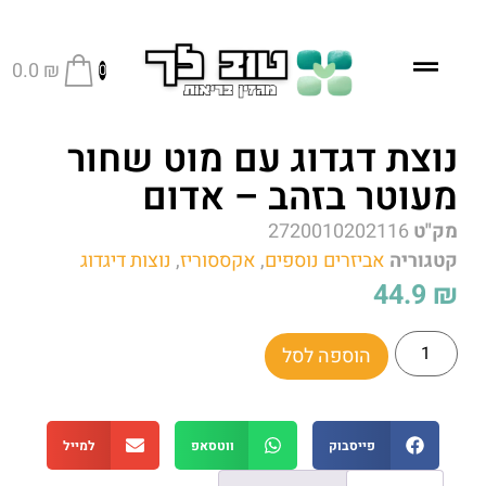
0.0
₪
0
נוצת דגדוג עם מוט שחור
מעוטר בזהב – אדום
מק"ט
2720010202116
קטגוריה
אביזרים נוספים
,
אקססוריז
,
נוצות דיגדוג
44.9
₪
הוספה לסל
פייסבוק
ווטסאפ
למייל