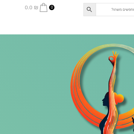
0.0
₪
0