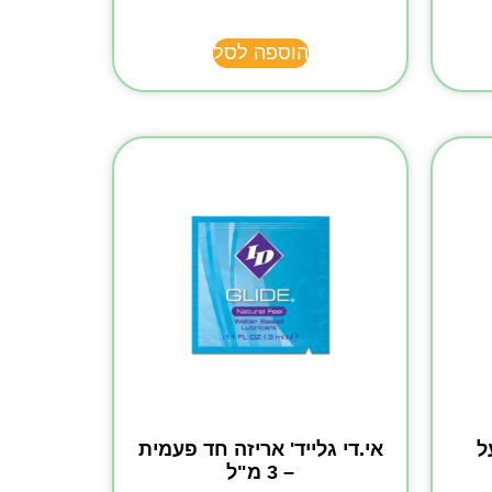
הוספה לסל
ל
אי.די גלייד' אריזה חד פעמית
– 3 מ"ל‏