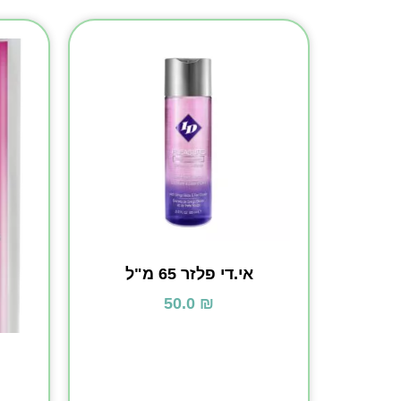
אי.די פלזר ‏65 מ"ל
50.0
₪