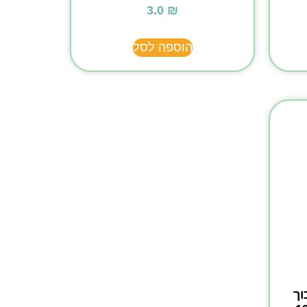
3.0
₪
הוספה לסל
וך