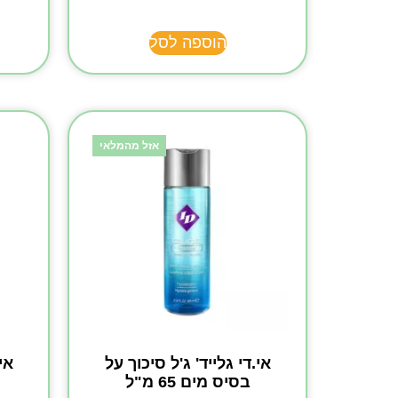
הוספה לסל
אזל מהמלאי
אי.די גלייד' ג'ל סיכוך על
אי
בסיס מים 65 מ"ל