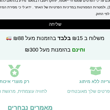
סכם עלי כי הפרטים שמסרתי ייאספו, יוחזקו ויעובדו במאגר מידע בהתאם להו
התשמ"א–1981 (כולל תיקון 13), ולמטרות המפורטות במדיניות הפרטיות של האתר . ידוע לי כי מסיר
לפי החוק.
שליחה
משלוח ב ₪15
בלבד
בהזמנות מעל ₪88
וחינם
בהזמנות מעל ₪300
ריזה ללא מיתוג
רק מוצרי איכות
פרטים שלך מאובטחים
לחוויה עוצמתית, מרגשת ול
מאמרים נבחרים