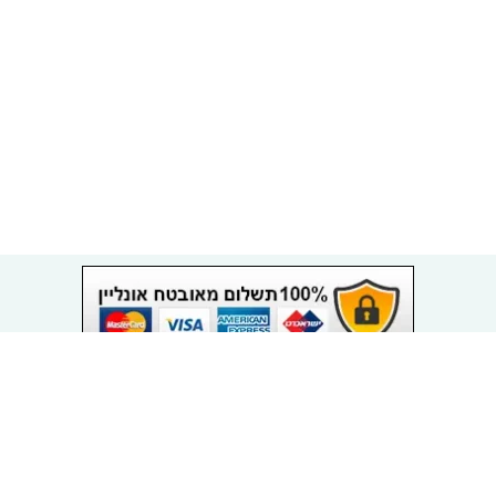
Made & Design With
By Mr Design