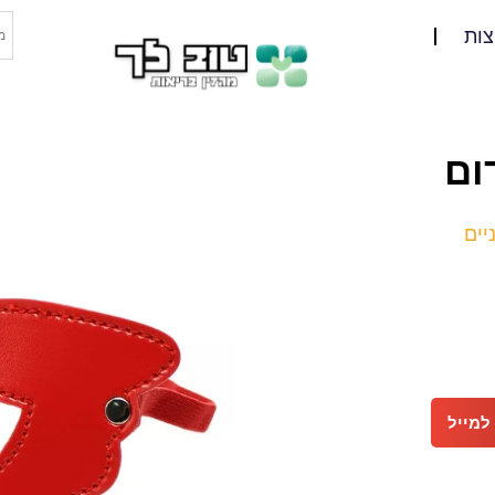
צות
ום
יים
למייל