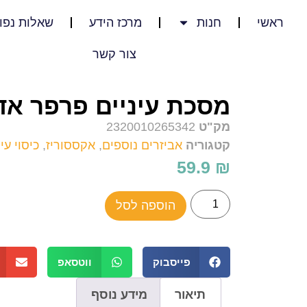
ראשי
חנות
מרכז הידע
שאלות נפו
צור קשר
מסכת עיניים פרפר אד
מק"ט
2320010265342
קטגוריה
אביזרים נוספים
,
אקססוריז
,
כיסוי עינ
59.9
₪
הוספה לסל
פייסבוק
ווטסאפ
תיאור
מידע נוסף