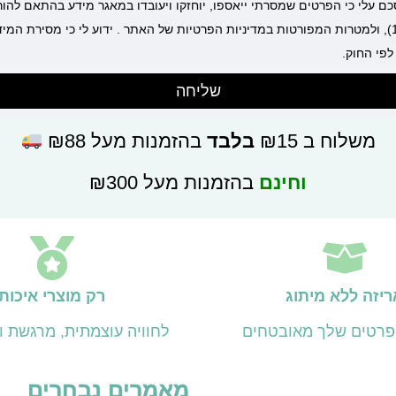
סכם עלי כי הפרטים שמסרתי ייאספו, יוחזקו ויעובדו במאגר מידע בהתאם להו
התשמ"א–1981 (כולל תיקון 13), ולמטרות המפורטות במדיניות הפרטיות של האתר . ידוע לי כי מסיר
לפי החוק.
שליחה
משלוח ב ₪15
בלבד
בהזמנות מעל ₪88
וחינם
בהזמנות מעל ₪300
ריזה ללא מיתוג
רק מוצרי איכות
פרטים שלך מאובטחים
לחוויה עוצמתית, מרגשת ול
מאמרים נבחרים