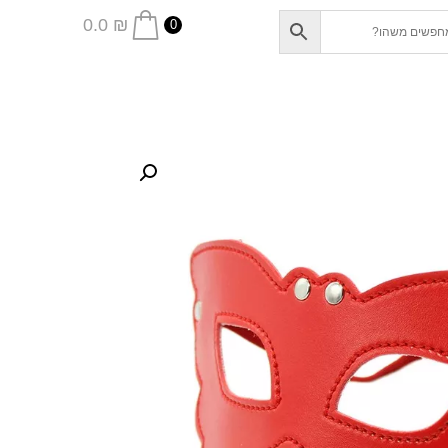
0.0
₪
0